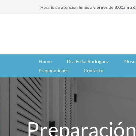
Horario de atención
lunes
a
viernes
de
8:00am
a
6
Home
Dra Erika Rodriguez
Noso
Preparaciones
Contacto
Preparación