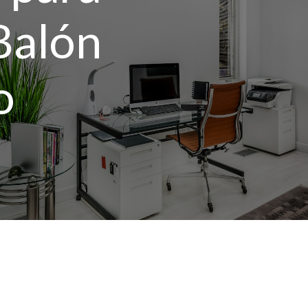
Balón
o