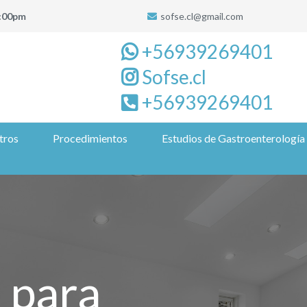
:00pm
sofse.cl@gmail.com
+56939269401
Sofse.cl
+56939269401
tros
Procedimientos
Estudios de Gastroenterología
 para