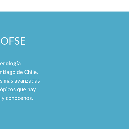
SOFSE
erología
ntiago de Chile.
as más avanzadas
cópicos que hay
n y conócenos.